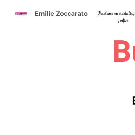
Freelance en marketing
Emilie Zoccarato
grafico
B